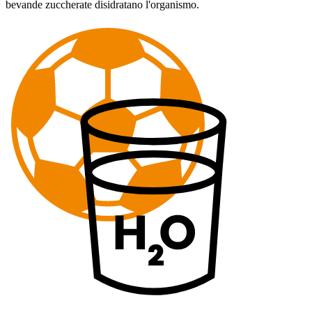
bevande zuccherate disidratano l'organismo.