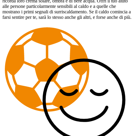
ricorda loro crema solare, ombra e di bere acqua. Offri il tuo aiuto
alle persone particolarmente sensibili al caldo e a quelle che
mostrano i primi segnali di surriscaldamento. Se il caldo comincia a
farsi sentire per te, sarà lo stesso anche gli altri, e forse anche di più.