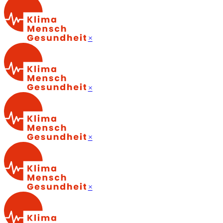
×
×
×
×