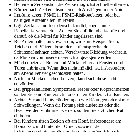
Bei einem Zeckenstich die Zecke möglichst schnell entfernen.
Körper nach Zecken absuchen nach Ausflügen in der Natur.
Impfung gegen FSME in FSME-Risikogebieten oder bei
häufigen Aufenthalten im Freien.
Ggf. Zecken- und Insektenschutzmittel, sogenannte
Repellents, verwenden. Achten Sie auf die Inhaltsstoffe und
darauf, ob die Mittel für Kinder zugelassen sind.
Bei Aufenthalten an Gewässern, wie zum Beispiel Seen,
Teichen und Pfützen, besonders auf entsprechende
Schutzmaßnahmen achten. Verschwitzte Kleidung wechseln,
da Mücken von unserem Geruch angezogen werden.
Mückennetze an Betten und Mückengitter an Fenstern und
Türen anbringen. Wenn dies nicht möglich ist, insbesondere
am Abend Fenster geschlossen halten.
Nicht an Mückenstichen kratzen, damit sich diese nicht
entzünden.
Bei grippeähnlichen Symptomen, Fieber oder Kopfschmerzen
sollten Sie eine Kinderärztin oder einen Kinderarzt aufsuchen.
Achten Sie auf Hautveränderungen wie Rötungen oder starke
Schwellungen. Wenn die Rötung sich ausbreitet oder die
Beschwerden schlimmer werden, sollten Sie ärztlichen Rat
einholen.
Bei Kindern sitzen Zecken oft am Kopf, insbesondere am
Haaransatz und hinter den Ohren, sowie in der
Leistengegend. Sehen Sie dort besonders gründlich nach.