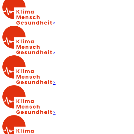
×
×
×
×