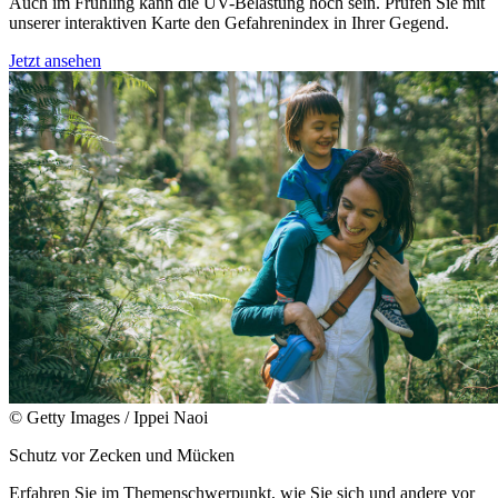
Auch im Frühling kann die UV-Belastung hoch sein. Prüfen Sie mit
unserer interaktiven Karte den Gefahrenindex in Ihrer Gegend.
Jetzt ansehen
© Getty Images / Ippei Naoi
Schutz vor Zecken und Mücken
Erfahren Sie im Themenschwerpunkt, wie Sie sich und andere vor